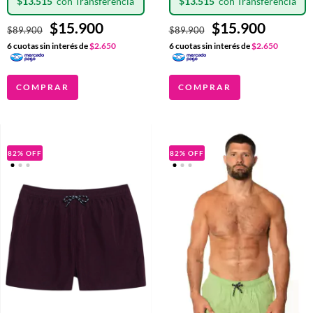
$13.515
$13.515
$15.900
$15.900
$89.900
$89.900
6
cuotas sin interés de
$2.650
6
cuotas sin interés de
$2.650
COMPRAR
COMPRAR
82
%
OFF
82
%
OFF