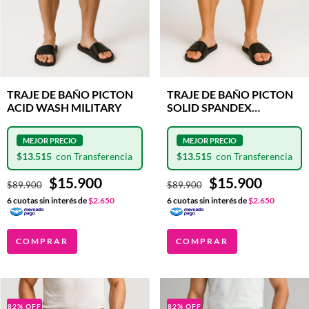
TRAJE DE BAÑO PICTON
TRAJE DE BAÑO PICTON
ACID WASH MILITARY
SOLID SPANDEX
AVELLANA
$13.515
$13.515
$15.900
$15.900
$89.900
$89.900
6
cuotas sin interés de
$2.650
6
cuotas sin interés de
$2.650
COMPRAR
COMPRAR
82
%
OFF
82
%
OFF