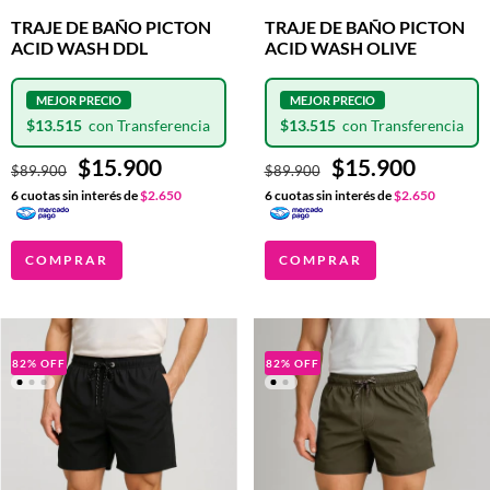
TRAJE DE BAÑO PICTON
TRAJE DE BAÑO PICTON
ACID WASH DDL
ACID WASH OLIVE
$13.515
$13.515
$15.900
$15.900
$89.900
$89.900
6
cuotas sin interés de
$2.650
6
cuotas sin interés de
$2.650
COMPRAR
COMPRAR
82
%
OFF
82
%
OFF