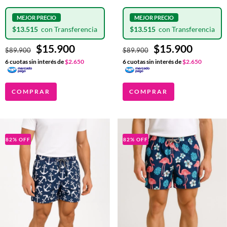
$13.515
$13.515
$15.900
$15.900
$89.900
$89.900
6
cuotas sin interés de
$2.650
6
cuotas sin interés de
$2.650
COMPRAR
COMPRAR
82
%
OFF
82
%
OFF