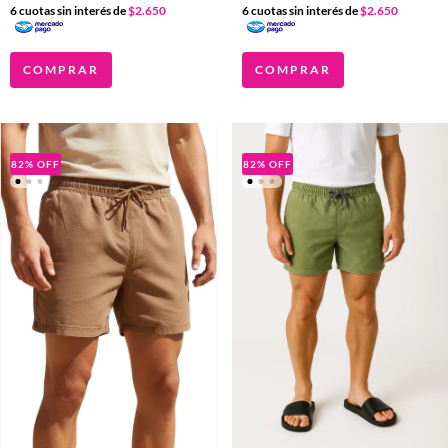
6
cuotas sin interés de
$2.650
6
cuotas sin interés de
$2.650
COMPRAR
COMPRAR
82
%
OFF
82
%
OFF