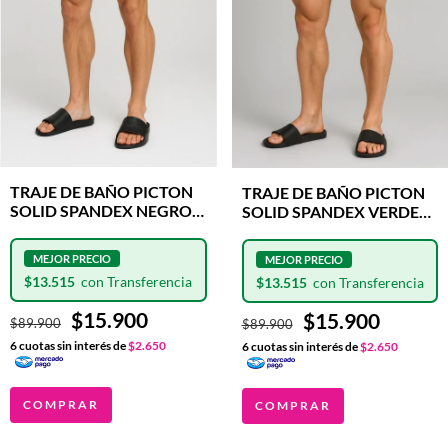
TRAJE DE BAÑO PICTON
TRAJE DE BAÑO PICTON
SOLID SPANDEX NEGRO
SOLID SPANDEX VERDE
DI SEPIA
NORY
$13.515
$13.515
$15.900
$15.900
$89.900
$89.900
6
cuotas sin interés de
$2.650
6
cuotas sin interés de
$2.650
COMPRAR
COMPRAR