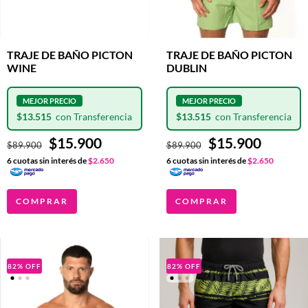
TRAJE DE BAÑO PICTON
TRAJE DE BAÑO PICTON
WINE
DUBLIN
$13.515
$13.515
$15.900
$15.900
$89.900
$89.900
6
cuotas sin interés de
$2.650
6
cuotas sin interés de
$2.650
COMPRAR
COMPRAR
82
%
OFF
82
%
OFF