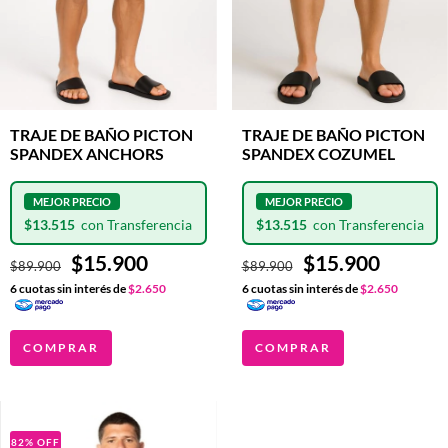
TRAJE DE BAÑO PICTON
TRAJE DE BAÑO PICTON
SPANDEX ANCHORS
SPANDEX COZUMEL
$13.515
$13.515
$15.900
$15.900
$89.900
$89.900
6
cuotas sin interés de
$2.650
6
cuotas sin interés de
$2.650
COMPRAR
COMPRAR
82
%
OFF