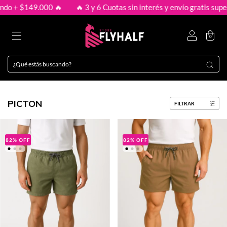
9.000 🔥
🔥 3 y 6 Cuotas sin interés y envío gratis superando + 
0
PICTON
FILTRAR
82
%
OFF
82
%
OFF