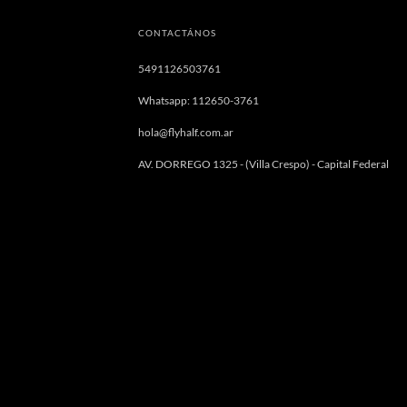
CONTACTÁNOS
5491126503761
Whatsapp: 112650-3761
hola@flyhalf.com.ar
AV. DORREGO 1325 - (Villa Crespo) - Capital Federal