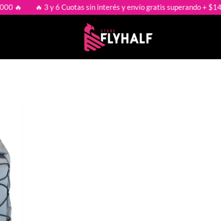
 🔥
🔥 3 y 6 Cuotas sin interés y envío gratis superando + $149.0