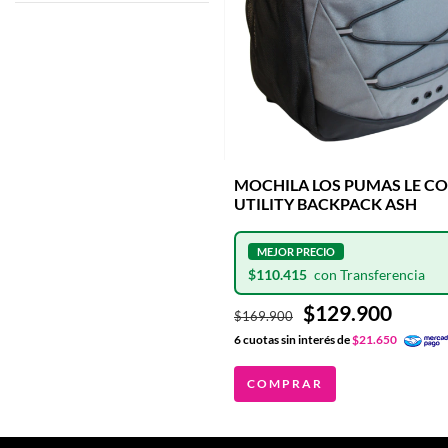
MOCHILA LOS PUMAS LE C
UTILITY BACKPACK ASH
$110.415
$129.900
$169.900
6
cuotas sin interés de
$21.650
COMPRAR