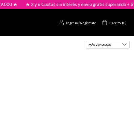
00 🔥
🔥 3 y 6 Cuotas sin interés y envío gratis superando + $149
Ingresá
/
Registráte
Carrito
(
0
)