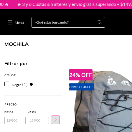

🔥 3 y 6 Cuotas sin interés y envío gratis superando + $149.000
Menú
MOCHILA
Filtrar por
24
%
OFF
COLOR
(1)
Negro
ENVÍO GRATIS
PRECIO
DESDE
HASTA