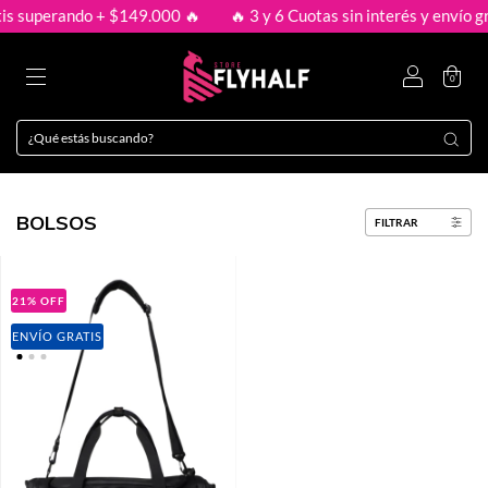
tis superando + $149.000 🔥
🔥 3 y 6 Cuotas sin interés y envío g
0
BOLSOS
FILTRAR
21
%
OFF
ENVÍO GRATIS