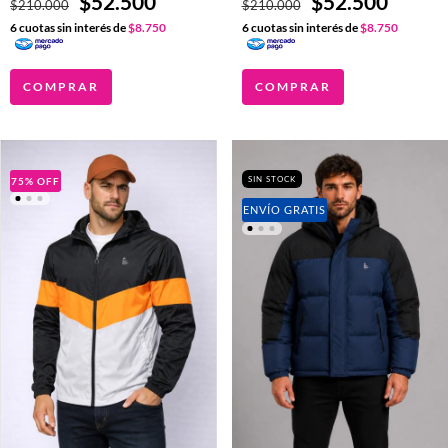
$52.500
$52.500
$210.000
$210.000
6
cuotas sin interés de
$8.750
6
cuotas sin interés de
$8.750
COMPRAR
COMPRAR
SIN STOCK
75
%
OFF
ENVÍO GRATIS