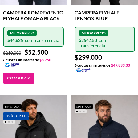
CAMPERA ROMPEVIENTO
CAMPERA FLYHALF
FLYHALF OMAHA BLACK
LENNOX BLUE
$44.625
$254.150
$52.500
$210.000
$299.000
6
cuotas sin interés de
$8.750
6
cuotas sin interés de
$49.833,33
COMPRAR
SIN STOCK
SIN STOCK
ENVÍO GRATIS