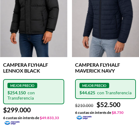
CAMPERA FLYHALF
CAMPERA FLYHALF
LENNOX BLACK
MAVERICK NAVY
$254.150
$44.625
$52.500
$210.000
$299.000
6
cuotas sin interés de
$8.750
6
cuotas sin interés de
$49.833,33