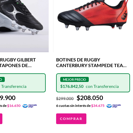
 RUGBY GILBERT
BOTINES DE RUGBY
 TAPONES DE
CANTERBURY STAMPEDE TEAM
INTERCAMBIABLES
8 TAPONES DE ALUMINIO
INTERCAMBIABLES
$176.842,50
9.900
$208.050
$299.000
és de
$16.650
6
cuotas sin interés de
$34.675
COMPRAR