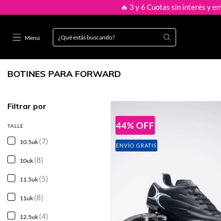
🔥 3 y 6 Cuotas sin interés y envío gratis 
Menú
BOTINES PARA FORWARD
Filtrar por
44
%
OFF
TALLE
(7)
10.5uk
ENVÍO GRATIS
(8)
10uk
(5)
11.5uk
(8)
11uk
(4)
12.5uk