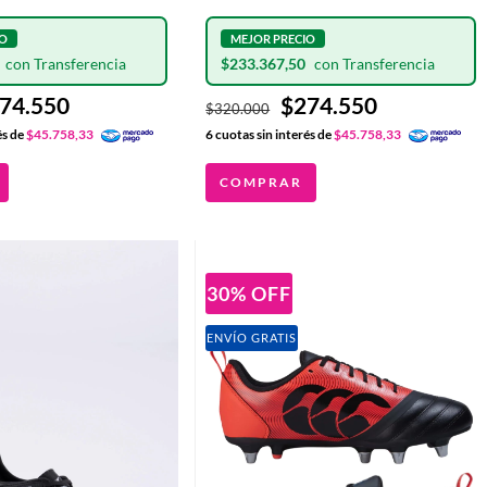
TAPONES DE
BLU/BLK 8 TAPONES DE
INTERCAMBIABLES
ALUMINIO INTERCAMBIABLES
0
$233.367,50
74.550
$274.550
$320.000
és de
$45.758,33
6
cuotas sin interés de
$45.758,33
COMPRAR
30
%
OFF
ENVÍO GRATIS