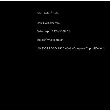
CONTACTÁNOS
5491126503761
Whatsapp: 112650-3761
hola@flyhalf.com.ar
AV. DORREGO 1325 - (Villa Crespo) - Capital Federal