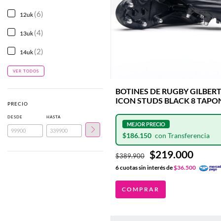
(6)
12uk
(4)
13uk
(2)
14uk
VER TODOS
BOTINES DE RUGBY GILBER
ICON STUDS BLACK 8 TAPO
PRECIO
DE ALUMINIO
DESDE
HASTA
INTERCAMBIABLES
$186.150
$219.000
$389.900
6
cuotas sin interés de
$36.500
COMPRAR