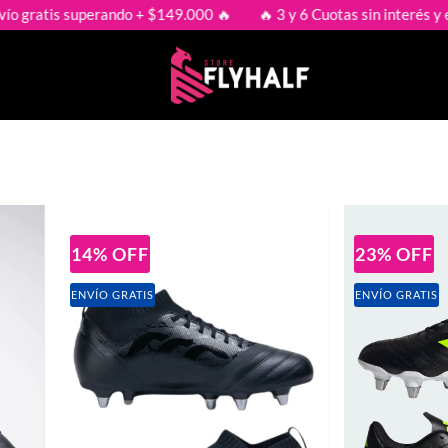
superando + $149.000 🔥
🔥 3 y 6 Cuotas sin interés y envío grati
14
%
OFF
23
%
OFF
ENVÍO GRATIS
ENVÍO GRATIS