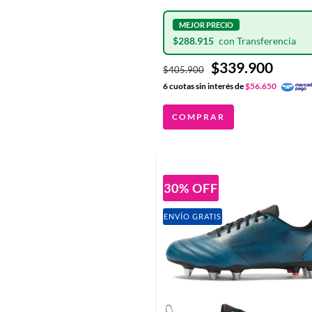
TAPONES DE ALUMINIO
INTERCAMBIABLES
$288.915
$339.900
$405.900
6
cuotas sin interés de
$56.650
COMPRAR
30
%
OFF
ENVÍO GRATIS