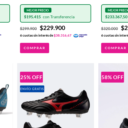
TAPONES DE ALUMINIO
ORG/BLK 8 
INTERCAMBIABLES
ALUMINIO 
$195.415
$233.367,5
$229.900
$2
$299.900
$320.000
6
cuotas sin interés de
$38.316,67
6
cuotas sin inter
COMPRAR
COMPRAR
25
%
OFF
58
%
OFF
ENVÍO GRATIS