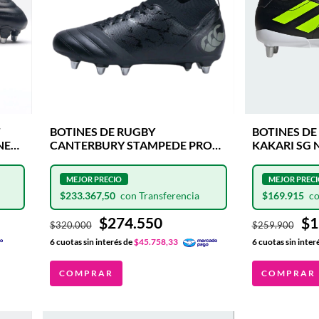
T
BOTINES DE RUGBY
BOTINES DE
NES
CANTERBURY STAMPEDE PRO
KAKARI SG 
BLK/GRY 8 TAPONES DE
DE ALUMIN
ALUMINIO INTERCAMBIABLES
INTERCAMB
$233.367,50
$169.915
$274.550
$1
$320.000
$259.900
6
cuotas sin interés de
$45.758,33
6
cuotas sin inter
COMPRAR
COMPRAR