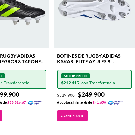
 RUGBY ADIDAS
BOTINES DE RUGBY ADIDAS
NEGROS 8 TAPONES
KAKARI ELITE AZULES 8
IO
TAPONES DE ALUMINIO
IABLES
INTERCAMBIABLES
$212.415
99.900
$249.900
$329.900
és de
$33.316,67
6
cuotas sin interés de
$41.650
COMPRAR