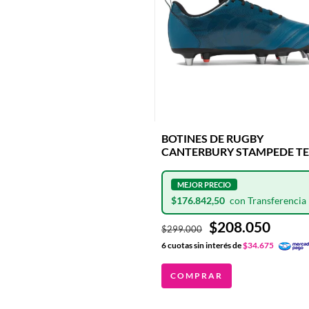
BOTINES DE RUGBY
CANTERBURY STAMPEDE T
BLU/BLK 8 TAPONES DE
ALUMINIO INTERCAMBIABL
$176.842,50
$208.050
$299.000
6
cuotas sin interés de
$34.675
COMPRAR