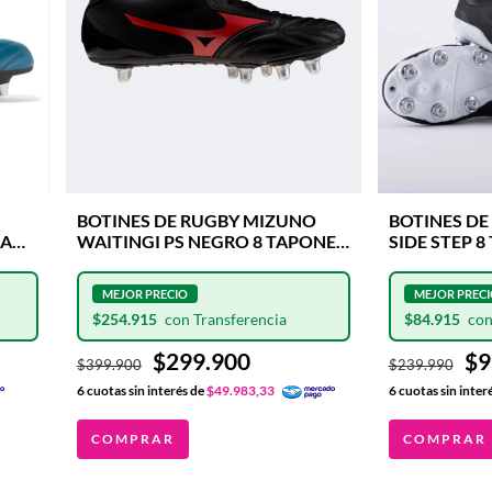
BOTINES DE RUGBY MIZUNO
BOTINES DE
EAM
WAITINGI PS NEGRO 8 TAPONES
SIDE STEP 8
INTERCAMBIABLES
ALUMINIO 
ES
$254.915
$84.915
$299.900
$9
$399.900
$239.990
6
cuotas sin interés de
$49.983,33
6
cuotas sin inter
COMPRAR
COMPRAR