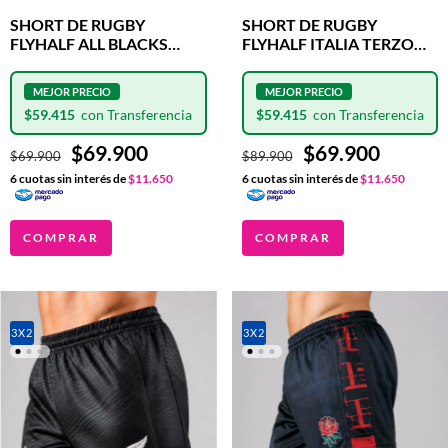
SHORT DE RUGBY
SHORT DE RUGBY
FLYHALF ALL BLACKS
FLYHALF ITALIA TERZO
SHIELD
CLASH
$59.415
$59.415
$69.900
$69.900
$69.900
$89.900
6
cuotas sin interés de
$11.650
6
cuotas sin interés de
$11.650
COMPRAR
COMPRAR
3X2
3X2