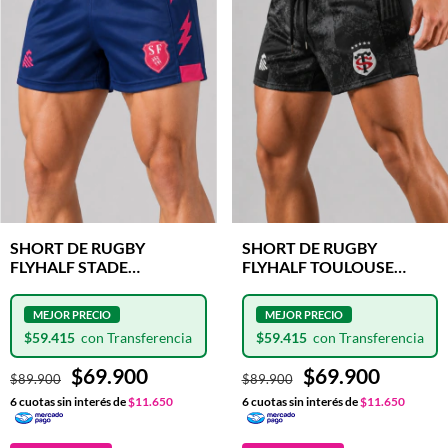
SHORT DE RUGBY
SHORT DE RUGBY
FLYHALF STADE
FLYHALF TOULOUSE
FRANCAIS CLASH
CLASH
$59.415
$59.415
$69.900
$69.900
$89.900
$89.900
6
cuotas sin interés de
$11.650
6
cuotas sin interés de
$11.650