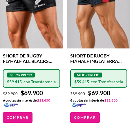
SHORT DE RUGBY
SHORT DE RUGBY
FLYHALF ALL BLACKS
FLYHALF INGLATERRA
CLASH
LINES CLASH
$59.415
$59.415
$69.900
$69.900
$89.900
$89.900
6
cuotas sin interés de
$11.650
6
cuotas sin interés de
$11.650
COMPRAR
COMPRAR