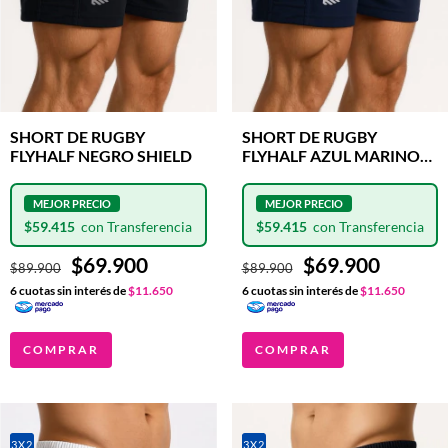
SHORT DE RUGBY
SHORT DE RUGBY
FLYHALF NEGRO SHIELD
FLYHALF AZUL MARINO
SHIELD
$59.415
$59.415
$69.900
$69.900
$89.900
$89.900
6
cuotas sin interés de
$11.650
6
cuotas sin interés de
$11.650
COMPRAR
COMPRAR
3X2
3X2