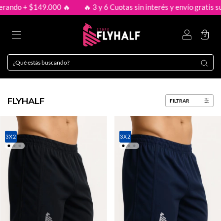
🔥
🔥 3 y 6 Cuotas sin interés y envío gratis superando + $149.00
0
FLYHALF
FILTRAR
3X2
3X2