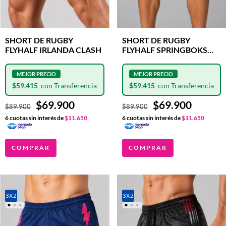
SHORT DE RUGBY
SHORT DE RUGBY
FLYHALF IRLANDA CLASH
FLYHALF SPRINGBOKS
FLASH CLASH
$59.415
$59.415
$69.900
$69.900
$89.900
$89.900
6
cuotas sin interés de
$11.650
6
cuotas sin interés de
$11.650
COMPRAR
COMPRAR
3X2
3X2