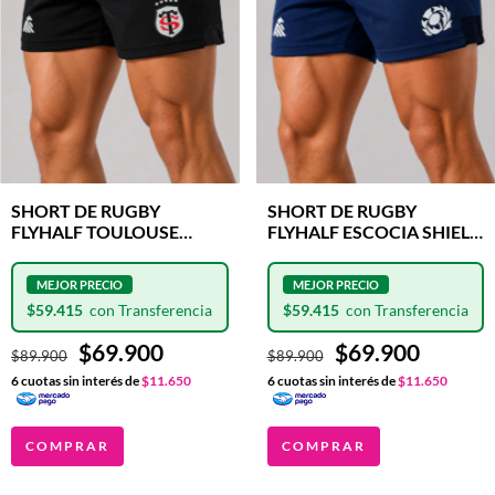
SHORT DE RUGBY
SHORT DE RUGBY
FLYHALF TOULOUSE
FLYHALF ESCOCIA SHIELD
SHIELD NEGRO
AZUL
$59.415
$59.415
$69.900
$69.900
$89.900
$89.900
6
cuotas sin interés de
$11.650
6
cuotas sin interés de
$11.650
COMPRAR
COMPRAR