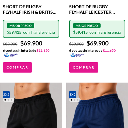
SHORT DE RUGBY
SHORT DE RUGBY
FLYHALF IRISH & BRITISH
FLYHALF LEICESTER
LIONS AZUL CLASH
TIGERS SHIELD NEGRO
$59.415
$59.415
$69.900
$69.900
$89.900
$89.900
6
cuotas sin interés de
$11.650
6
cuotas sin interés de
$11.650
COMPRAR
COMPRAR
3X2
3X2