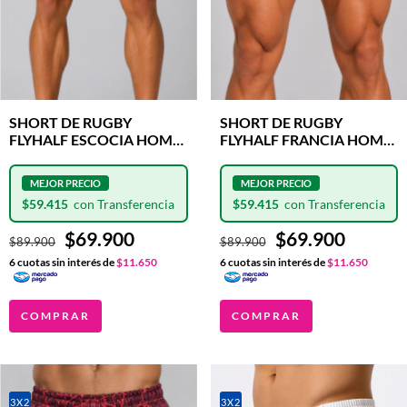
SHORT DE RUGBY
SHORT DE RUGBY
FLYHALF ESCOCIA HOME
FLYHALF FRANCIA HOME
CLASH
CLASH
$59.415
$59.415
$69.900
$69.900
$89.900
$89.900
6
cuotas sin interés de
$11.650
6
cuotas sin interés de
$11.650
COMPRAR
COMPRAR
3X2
3X2