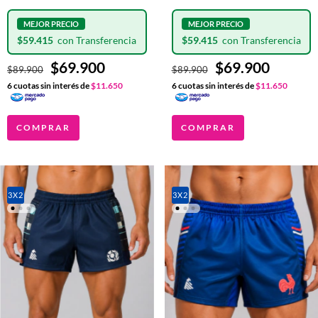
CLASH
$59.415
$59.415
$69.900
$69.900
$89.900
$89.900
6
cuotas sin interés de
$11.650
6
cuotas sin interés de
$11.650
COMPRAR
COMPRAR
3X2
3X2